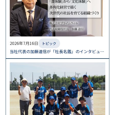
株式会社プライムウィル 本社
〒659-0013
兵庫県芦屋市岩園町1-7 ロイヤルパーク芦屋3階
2026年7月16日
トピック
当社代表の加藤道信が「社長名鑑」のインタビュー
株式会社プライムウィル 分室
を受け掲載されました。
〒659-0091
兵庫県芦屋市東山町5-14 リアライズ芦屋東山2階