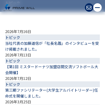
トピック
topic
ホーム
Home
2026年7月16日
トピック
企業情報
About Us
当社代表の加藤道信が「社長名鑑」のインタビューを受
け掲載されました。
事業紹介
Business
2026年7月13日
トピック
採用情報
Recruit
【第1回 ミスタードーナツ加盟店間交流ソフトボール大
会開催】
お問い合わせ
Contact
2026年7月12日
トピック
第三期ファシリテーター(大学生アルバイトリーダー)任
命式を開催しました。
2026年3月25日