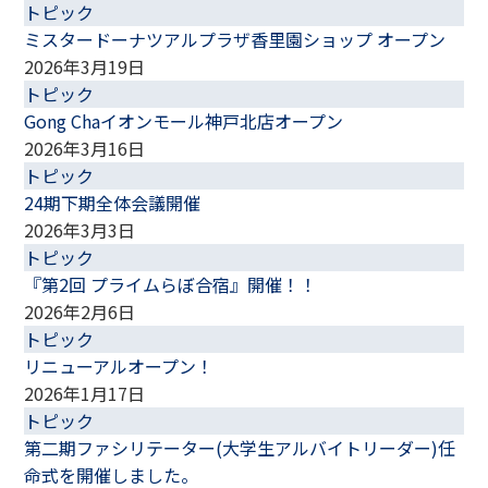
トピック
ミスタードーナツアルプラザ香里園ショップ オープン
2026年3月19日
トピック
株式会社プライムウィル 本社
Gong Chaイオンモール神戸北店オープン
〒659-0013
2026年3月16日
兵庫県芦屋市岩園町1-7 ロイヤルパーク芦屋3階
トピック
24期下期全体会議開催
株式会社プライムウィル 分室
2026年3月3日
〒659-0091
トピック
兵庫県芦屋市東山町5-14 リアライズ芦屋東山2階
『第2回 プライムらぼ合宿』開催！！
2026年2月6日
トピック
リニューアルオープン！
2026年1月17日
トピック
第二期ファシリテーター(大学生アルバイトリーダー)任
命式を開催しました。